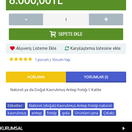
6.000,00TL
-
+
SEPETE EKLE
Alışveriş Listeme Ekle
Karşılaştırma listesine ekle
1 yorum
Yorum Yap
/
AÇIKLAMA
YORUMLAR (1)
Natürel ya da Doğal Kavrulmuş Antep Fıstığı 1. Kalite
Etiketler:
Natürel (doğal) Kavrulmuş Antep Fıstığı natürel
,
kavrulmuş
,
antep
,
fıstığı
,
gıda
,
Ürünleri (ana
,
Çıtlak)
KURUMSAL