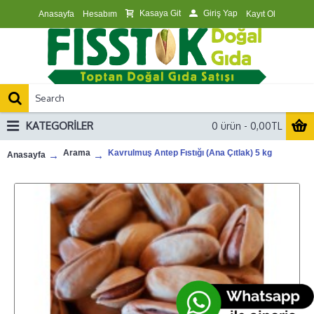
Kasaya Git
Giriş Yap
Anasayfa
Hesabım
Kayıt Ol
KATEGORILER
0 ürün - 0,00TL
Arama
Kavrulmuş Antep Fıstığı (Ana Çıtlak) 5 kg
Anasayfa