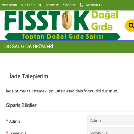
Anasayfa
A. Listem (
0
)
Hesabım
Sepetim
Kasaya Git
DOĞAL GIDA ÜRÜNLERI
İade Taleplerim
İade numarası istemek için lütfen aşağıdaki formu doldurunuz.
Sipariş Bilgileri
Adınız
Soyadınız