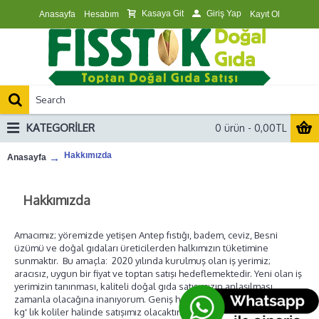
Kasaya Git
Giriş Yap
Anasayfa
Hesabım
Kayıt Ol
KATEGORILER
0 ürün - 0,00TL
Hakkımızda
Anasayfa
Hakkımızda
Amacımız; yöremizde yetişen Antep fıstığı, badem, ceviz, Besni
üzümü ve doğal gıdaları üreticilerden halkımızın tüketimine
sunmaktır. Bu amaçla: 2020 yılında kurulmuş olan iş yerimiz;
aracısız, uygun bir fiyat ve toptan satışı hedeflemektedir. Yeni olan iş
yerimizin tanınması, kaliteli doğal gıda satışımızın anlaşılması
zamanla olacağına inanıyorum. Geniş halk kitlelerine ulaşmak için 5
kg' lık koliler halinde satışımız olacaktır. 50 kg ve üstü alışverişlerde