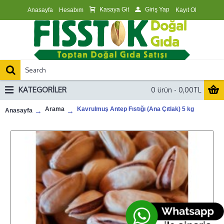
Kasaya Git
Giriş Yap
Anasayfa
Hesabım
Kayıt Ol
KATEGORILER
0 ürün - 0,00TL
Arama
Kavrulmuş Antep Fıstığı (Ana Çıtlak) 5 kg
Anasayfa