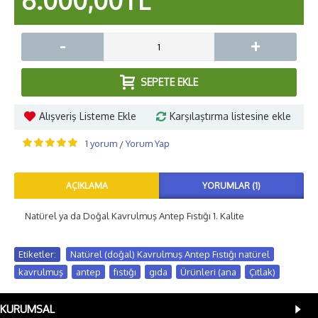
6.000,00TL
-
+
SEPETE EKLE
Alışveriş Listeme Ekle
Karşılaştırma listesine ekle
1 yorum
Yorum Yap
/
AÇIKLAMA
YORUMLAR (1)
Natürel ya da Doğal Kavrulmuş Antep Fıstığı 1. Kalite
Etiketler:
Natürel (doğal) Kavrulmuş Antep Fıstığı natürel
,
kavrulmuş
,
antep
,
fıstığı
,
gıda
,
Ürünleri (ana
,
Çıtlak)
KURUMSAL